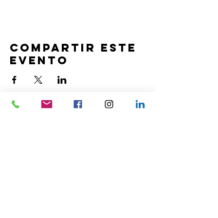
Compartir este
evento
ContactO
Calle Fernando El Católico, 63
28015, Madrid - España
Oficina:
915 750 330
Móvil:
659 204 192